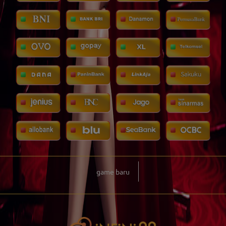
game baru