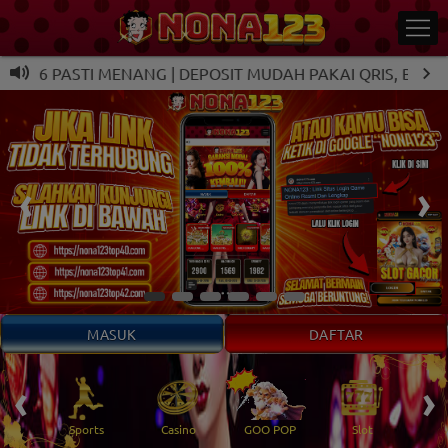
6 PASTI MENANG | DEPOSIT MUDAH PAKAI QRIS, BCA & DA
MASUK
DAFTAR
‹
›
 Ikan
Sports
Casino
GOO POP
Slot
T